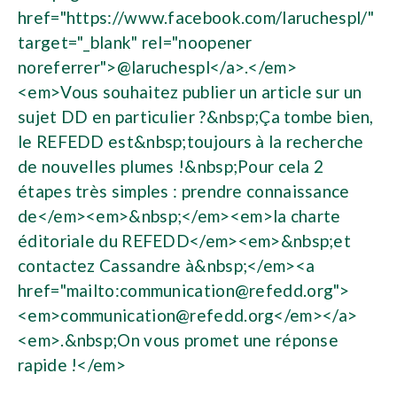
href="https://www.facebook.com/laruchespl/"
target="_blank" rel="noopener
noreferrer">@laruchespl</a>.</em>
<em>Vous souhaitez publier un article sur un
sujet DD en particulier ?&nbsp;Ça tombe bien,
le REFEDD est&nbsp;toujours à la recherche
de nouvelles plumes !&nbsp;Pour cela 2
étapes très simples : prendre connaissance
de</em><em>&nbsp;</em><em>la charte
éditoriale du REFEDD</em><em>&nbsp;et
contactez Cassandre à&nbsp;</em><a
href="mailto:
communication@refedd.org
">
<em>
communication@refedd.org
</em></a>
<em>.&nbsp;On vous promet une réponse
rapide !</em>