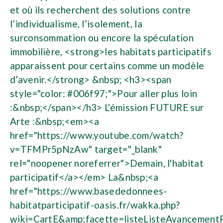
et où ils recherchent des solutions contre
l’individualisme, l’isolement, la
surconsommation ou encore la spéculation
immobilière, <strong>les habitats participatifs
apparaissent pour certains comme un modèle
d’avenir.</strong> &nbsp; <h3><span
style="color: #006f97;">Pour aller plus loin
:&nbsp;</span></h3> L'émission FUTURE sur
Arte :&nbsp;<em><a
href="https://www.youtube.com/watch?
v=TFMPr5pNzAw" target="_blank"
rel="noopener noreferrer">Demain, l'habitat
participatif</a></em> La&nbsp;<a
href="https://www.basededonnees-
habitatparticipatif-oasis.fr/wakka.php?
wiki=CartE&amp;facette=listeListeAvancementP