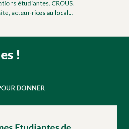
ations étudiantes, CROUS,
ité, acteur·rices au local...
es !
 POUR DONNER
!
nes Etudiantes de