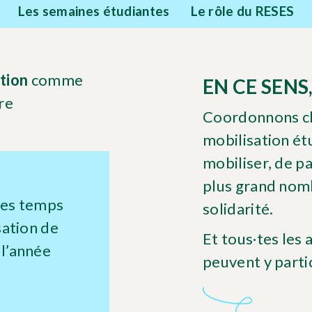
Les semaines étudiantes
Le rôle du RESES
ation
comme
EN CE SENS,
re
Coordonnons ch
mobilisation étu
mobiliser, de pas
plus grand nomb
des temps
solidarité.
sation de
Et tous·tes les
 l’année
peuvent y partic