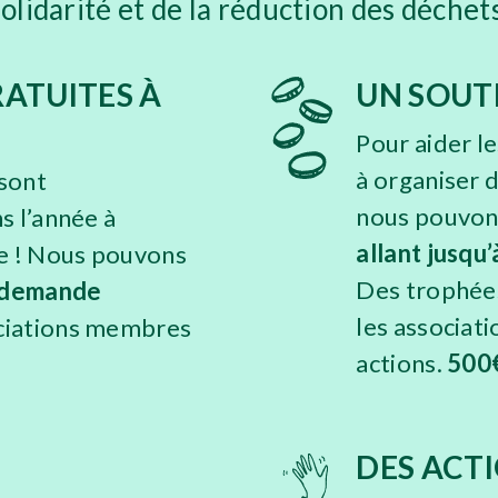
solidarité et de la réduction des déchets
ATUITES À
UN SOUT
Pour aider l
à organiser d
sont
nous pouvons
s l’année à
allant
jusqu’
ce ! Nous pouvons
Des trophée
r demande
les associat
ciations membres
actions.
500€
DES ACTI