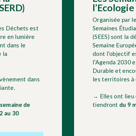
(SERD)
l’Ecologie
Organisée par l
es Déchets est
Semaines Étudian
re en lumière
(SEES) sont la d
nt dans le
Semaine Europé
 la
dont l’objectif e
l’Agenda 2030 e
Durable et enco
évènement dans
les territoires à
iante.
→ Elles ont lieu
 semaine de
tiendront
du 9 m
2 au 30