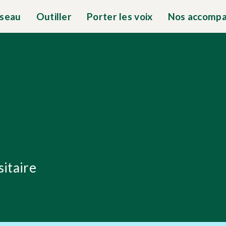
éseau
Outiller
Porter les voix
Nos accomp
sitaire