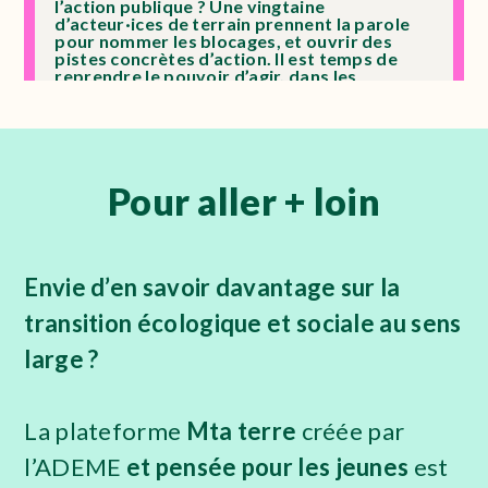
l’action publique ? Une vingtaine
d’acteur·ices de terrain prennent la parole
pour nommer les blocages, et ouvrir des
pistes concrètes d’action. Il est temps de
reprendre le pouvoir d’agir, dans les
institutions comme sur les territoires.
Websérie "Les déplacés
Pour aller + loin
climatiques"
Web-série dont le projet était porté par
Climates. L'objectif ? Sensibiliser et mieux
comprendre la thématique des migrations
Envie d’en savoir davantage sur la
environnementales, démonter les préjugés
sur les migrations et le changement
climatique.
transition
écologique et sociale au sens
large ?
Le guide "Porter un projet de
lieu alternatif sur son campus"
La plateforme
Mta terre
créée par
Créé par Etu’recup, ce guide donne toutes
l’ADEME
et
pensée pour les jeunes
est
les clés pour créer un lieu alternatif au sein