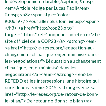
le développement durable[/caption] &nbsp;
<em>Article rédigé par Lucas Paoli</em>
&nbsp; <h3><span style="color:
#006f97;">Pour aller plus loin :&nbsp;</span>
</h3> <a href="http://cop23.org/"
target="_blank" rel="noopener noreferrer">Le
site officiel de la COP23</a> <strong><em>
<a href="http://le-reses.org/leducation-au-
changement-climatique-enjeu-minimise-dans-
les-negociations/">L'éducation au changement
climatique, enjeu minimisé dans les
négociations</a></em></strong> <em>Le
REFEDD et les intersessions, une histoire qui
dure depuis...</em> 2015 :<strong><em> <a
href="http://le-reses.org/de-retour-de-bonn-
le-bilan/">De retour de Bonn : le bilan</a>