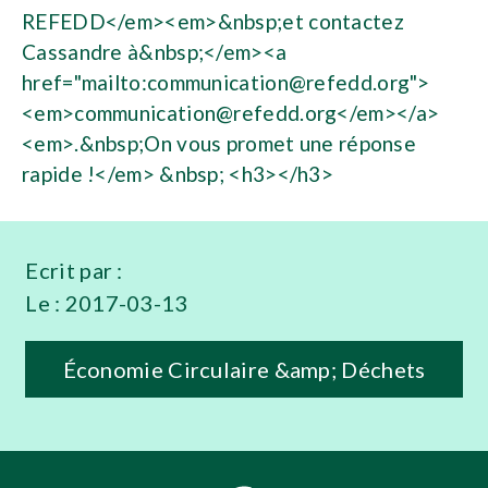
communication@refedd.org
">
<em>
communication@refedd.org
</em></a>
<em>.&nbsp;On vous promet une réponse
rapide !</em> &nbsp; <h3></h3>
Ecrit par :
Le :
2017-03-13
Économie Circulaire &amp; Déchets