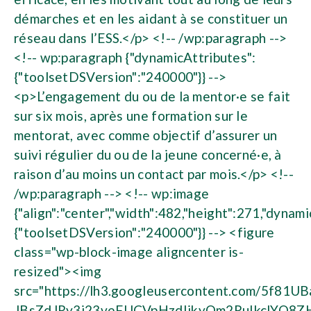
démarches et en les aidant à se constituer un
réseau dans l’ESS.</p> <!-- /wp:paragraph -->
<!-- wp:paragraph {"dynamicAttributes":
{"toolsetDSVersion":"240000"}} -->
<p>L’engagement du ou de la mentor·e se fait
sur six mois, après une formation sur le
mentorat, avec comme objectif d’assurer un
suivi régulier du ou de la jeune concerné·e, à
raison d’au moins un contact par mois.</p> <!--
/wp:paragraph --> <!-- wp:image
{"align":"center","width":482,"height":271,"dynami
{"toolsetDSVersion":"240000"}} --> <figure
class="wp-block-image aligncenter is-
resized"><img
src="https://lh3.googleusercontent.com/5f
JBsZdJRy3j23veFUCVpHzdIjkyOm2RuIkclYQ8Z