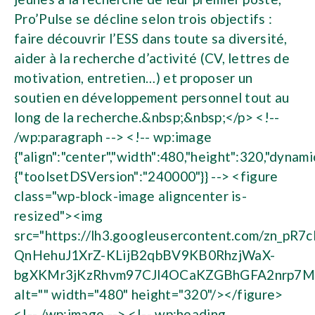
Pro’Pulse se décline selon trois objectifs :
faire découvrir l’ESS dans toute sa diversité,
aider à la recherche d’activité (CV, lettres de
motivation, entretien…) et proposer un
soutien en développement personnel tout au
long de la recherche.&nbsp;&nbsp;</p> <!--
/wp:paragraph --> <!-- wp:image
{"align":"center","width":480,"height":320,"dynami
{"toolsetDSVersion":"240000"}} --> <figure
class="wp-block-image aligncenter is-
resized"><img
src="https://lh3.googleusercontent.com/
QnHehuJ1XrZ-KLijB2qbBV9KB0RhzjWaX-
bgXKMr3jKzRhvm97CJl4OCaKZGBhGFA2nrp7M
alt="" width="480" height="320"/></figure>
<!-- /wp:image --> <!-- wp:heading