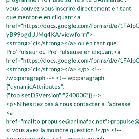
vous pouvez vous inscrire directement en tant
que mentor·e en cliquant<a
href="https://docs.google.com/forms/d/e/1F
yB99ogdUJMq4KA/viewform">
<strong>ici</strong></a> ou en tant que
Pro’Pulseur ou Pro’Pulseuse en cliquant<a
href="https://docs.google.com/forms/d/e/1
<strong>ici</strong></a>.</p> <!--
/wp:paragraph --> <!-- wp:paragraph
{"dynamicAttributes":
{"toolsetDSVersion":"240000"}} -->
<p>N’hésitez pas à nous contacter à l’adresse
<a
href="mailto:
propulse@animafac.net
">
propulse@
si vous avez la moindre question !</p> <!--
/wp:paragraph --> <!-- wp:paragraph