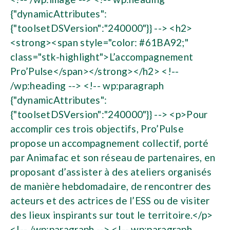
{"dynamicAttributes":
{"toolsetDSVersion":"240000"}} --> <h2>
<strong><span style="color: #61BA92;"
class="stk-highlight">L’accompagnement
Pro’Pulse</span></strong></h2> <!--
/wp:heading --> <!-- wp:paragraph
{"dynamicAttributes":
{"toolsetDSVersion":"240000"}} --> <p>Pour
accomplir ces trois objectifs, Pro’Pulse
propose un accompagnement collectif, porté
par Animafac et son réseau de partenaires, en
proposant d’assister à des ateliers organisés
de manière hebdomadaire, de rencontrer des
acteurs et des actrices de l’ESS ou de visiter
des lieux inspirants sur tout le territoire.</p>
<!-- /wp:paragraph --> <!-- wp:paragraph