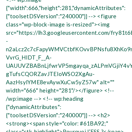
{"width":666,"height":281,"dynamicAttributes":
{"toolsetDSVersion":"240000"}} --> <figure
class="wp-block-image is-resized"><img
src="https://lh3.googleusercontent.com/fry81t6
-
n2aLcz2c7cFapyWMVCtbfKOvvBPNsfu8XhKo
VvrG_HIDT_F__A-
UAUUVZBABnLjfwrVP5mgayqa_zALPmVGjiY4vY
gTufsCQORZavJTEIoWSO2XgAu-
AazHsylYME8evAywXuCw5yZ57w" alt=""
width="666" height="281"/></figure> <!--
/wp:image --> <!-- wp:heading
{"dynamicAttributes":
{"toolsetDSVersion":"240000"}} --> <h2>
<strong><span style="color: #61BA92;"
class="stk-highlight">Pourquoi l’ESS ?</span>