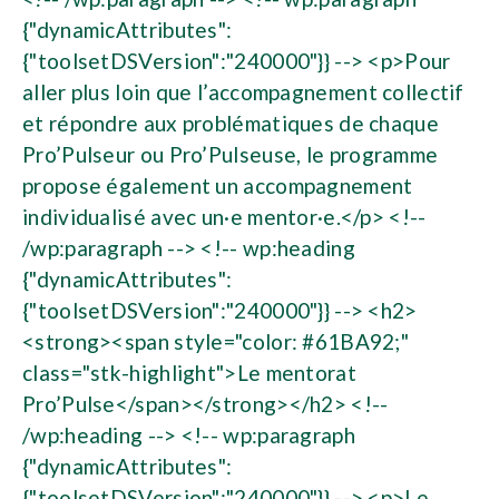
{"dynamicAttributes":
{"toolsetDSVersion":"240000"}} --> <p>Pour
aller plus loin que l’accompagnement collectif
et répondre aux problématiques de chaque
Pro’Pulseur ou Pro’Pulseuse, le programme
propose également un accompagnement
individualisé avec un·e mentor·e.</p> <!--
/wp:paragraph --> <!-- wp:heading
{"dynamicAttributes":
{"toolsetDSVersion":"240000"}} --> <h2>
<strong><span style="color: #61BA92;"
class="stk-highlight">Le mentorat
Pro’Pulse</span></strong></h2> <!--
/wp:heading --> <!-- wp:paragraph
{"dynamicAttributes":
{"toolsetDSVersion":"240000"}} --> <p>Le