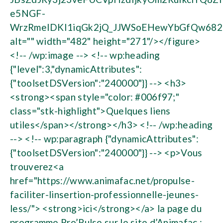
e5NGF-
WrzRmeIDKI1iqGk2jQ_JJWSoEHewYbGfQw68
alt="" width="482" height="271"/></figure>
<!-- /wp:image --> <!-- wp:heading
{"level":3,"dynamicAttributes":
{"toolsetDSVersion":"240000"}} --> <h3>
<strong><span style="color: #006f97;"
class="stk-highlight">Quelques liens
utiles</span></strong></h3> <!-- /wp:heading
--> <!-- wp:paragraph {"dynamicAttributes":
{"toolsetDSVersion":"240000"}} --> <p>Vous
trouverez<a
href="https://www.animafac.net/propulse-
faciliter-linsertion-professionnelle-jeunes-
less/"> <strong>ici</strong></a> la page du
programme Pro’Pulse sur le site d’Animafac ;