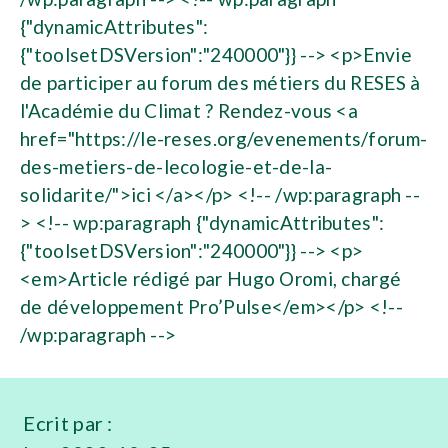
{"dynamicAttributes":
{"toolsetDSVersion":"240000"}} --> <p>Envie
de participer au forum des métiers du RESES à
l'Académie du Climat ? Rendez-vous <a
href="https://le-reses.org/evenements/forum-
des-metiers-de-lecologie-et-de-la-
solidarite/">ici </a></p> <!-- /wp:paragraph --
> <!-- wp:paragraph {"dynamicAttributes":
{"toolsetDSVersion":"240000"}} --> <p>
<em>Article rédigé par Hugo Oromi, chargé
de développement Pro’Pulse</em></p> <!--
/wp:paragraph -->
Ecrit par :