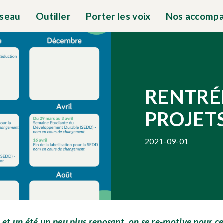
éseau
Outiller
Porter les voix
Nos accomp
RENTRÉE
PROJETS
2021-09-01
un été un peu plus reposant, on se re-motive pour cet