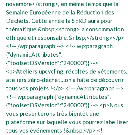
novembre</strong>, en même temps que la
Semaine Européenne de la Réduction des
Déchets. Cette année la SERD aura pour
thématique &nbsp;<strong>la consommation
éthique et responsable.&nbsp;</strong></p>
<!-- /wp:paragraph --> <!-- wp:paragraph
{"dynamicAttributes":
{"toolsetDSVersion":"240000"}} -->
<p>Ateliers upcycling, récoltes de vêtements,
ateliers zéro-déchet…on a hâte de découvrir
tous vos projets !</p> <!-- /wp:paragraph -->
<!-- wp:paragraph {"dynamicAttributes":
{"toolsetDSVersion":"240000"}} --> <p>Nous
vous présenterons très bientôt une
plateforme sur laquelle vous pourrez labelliser
tous vos événements !&nbsp;</p> <!--