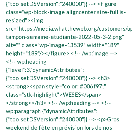
{"toolsetDSVersion":"240000"}} --> <figure
class="wp-block-image aligncenter size-full is-
resized"><img
src="https://media.whattheweb.org/customers/up
tampon-semaine-etudiante-2022-05-3-2.png"
alt="" class="wp-image-13539" width="189"
height="189"/></figure> <!-- /wp:image -->
<!-- wp:heading
{"level":3,"dynamicAttributes":
{"toolsetDSVersion":"240000"}} --> <h3>
<strong><span style="color: #006f97;"
class="stk-highlight">WESES</span>
</strong></h3> <!-- /wp:heading --> <!--
wp:paragraph {"dynamicAttributes":
{"toolsetDSVersion":"240000"}} --> <p>Gros
weekend de fête en prévision lors de nos