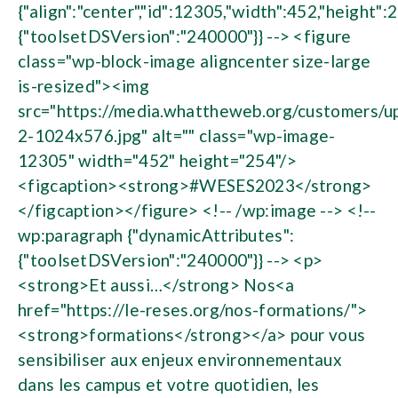
{"align":"center","id":12305,"width":452,"height":
{"toolsetDSVersion":"240000"}} --> <figure
class="wp-block-image aligncenter size-large
is-resized"><img
src="https://media.whattheweb.org/customers/
2-1024x576.jpg" alt="" class="wp-image-
12305" width="452" height="254"/>
<figcaption><strong>#WESES2023</strong>
</figcaption></figure> <!-- /wp:image --> <!--
wp:paragraph {"dynamicAttributes":
{"toolsetDSVersion":"240000"}} --> <p>
<strong>Et aussi…</strong> Nos<a
href="https://le-reses.org/nos-formations/">
<strong>formations</strong></a> pour vous
sensibiliser aux enjeux environnementaux
dans les campus et votre quotidien, les