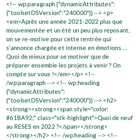
<!-- wp:paragraph {"dynamicAttributes":
{"toolsetDSVersion":"240000"}} --> <p>
<em>Après une année 2021-2022 plus que
mouvementée et un été un peu plus reposant,
on se re-motive pour cette rentrée qui
s’annonce chargée et intense en émotions …
Quoi de mieux pour se motiver que de
préparer ensemble les projets à venir ? On
compte sur vous !</em></p> <!--
/wp:paragraph --> <!-- wp:heading
{"dynamicAttributes":
{"toolsetDSVersion":"240000"}} --> <h2>
<strong><strong><span style="color:
#61BA92;" class="stk-highlight">Quoi de neuf
au RESES en 2022 ?</span></strong>
</strong></h2> <!-- /wp:heading --> <!--