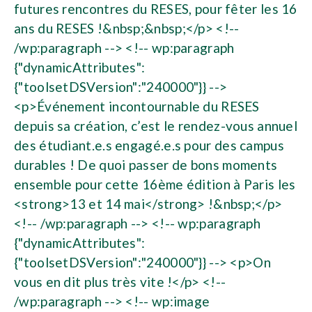
futures rencontres du RESES, pour fêter les 16
ans du RESES !&nbsp;&nbsp;</p> <!--
/wp:paragraph --> <!-- wp:paragraph
{"dynamicAttributes":
{"toolsetDSVersion":"240000"}} -->
<p>Événement incontournable du RESES
depuis sa création, c’est le rendez-vous annuel
des étudiant.e.s engagé.e.s pour des campus
durables ! De quoi passer de bons moments
ensemble pour cette 16ème édition à Paris les
<strong>13 et 14 mai</strong> !&nbsp;</p>
<!-- /wp:paragraph --> <!-- wp:paragraph
{"dynamicAttributes":
{"toolsetDSVersion":"240000"}} --> <p>On
vous en dit plus très vite !</p> <!--
/wp:paragraph --> <!-- wp:image