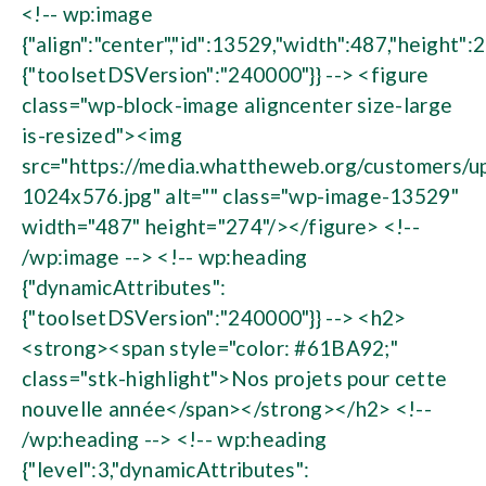
<!-- wp:image
{"align":"center","id":13529,"width":487,"height":
{"toolsetDSVersion":"240000"}} --> <figure
class="wp-block-image aligncenter size-large
is-resized"><img
src="https://media.whattheweb.org/customers/
1024x576.jpg" alt="" class="wp-image-13529"
width="487" height="274"/></figure> <!--
/wp:image --> <!-- wp:heading
{"dynamicAttributes":
{"toolsetDSVersion":"240000"}} --> <h2>
<strong><span style="color: #61BA92;"
class="stk-highlight">Nos projets pour cette
nouvelle année</span></strong></h2> <!--
/wp:heading --> <!-- wp:heading
{"level":3,"dynamicAttributes":