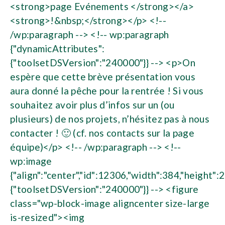
<strong>page Evénements </strong></a>
<strong>!&nbsp;</strong></p> <!--
/wp:paragraph --> <!-- wp:paragraph
{"dynamicAttributes":
{"toolsetDSVersion":"240000"}} --> <p>On
espère que cette brève présentation vous
aura donné la pêche pour la rentrée ! Si vous
souhaitez avoir plus d’infos sur un (ou
plusieurs) de nos projets, n’hésitez pas à nous
contacter ! 🙂 (cf. nos contacts sur la page
équipe)</p> <!-- /wp:paragraph --> <!--
wp:image
{"align":"center","id":12306,"width":384,"height":
{"toolsetDSVersion":"240000"}} --> <figure
class="wp-block-image aligncenter size-large
is-resized"><img