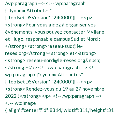
/wp:paragraph --> <!-- wp:paragraph
{"dynamicAttributes":
{"toolsetDSVersion":"240000"}} --> <p>
<strong>Pour vous aidez à organiser vos
événements, vous pouvez contacter Myllane
et Hugo, responsable campus Sud et Nord :
</strong><strong>
reseau-sud@le-
reses.org
</strong><strong> et</strong>
<strong>
reseau-nord@le-reses.org
&nbsp;
</strong></p> <!-- /wp:paragraph --> <!--
wp:paragraph {"dynamicAttributes":
{"toolsetDSVersion":"240000"}} --> <p>
<strong>Rendez-vous du 19 au 27 novembre
2022 !</strong></p> <!-- /wp:paragraph -->
<!-- wp:image
{"align":"center","id":8314,"width":311,"height":3