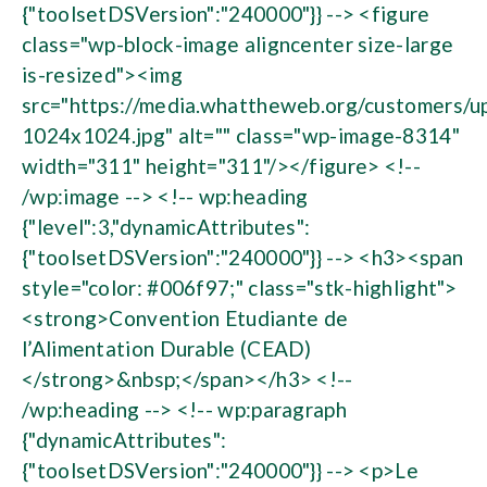
{"toolsetDSVersion":"240000"}} --> <figure
class="wp-block-image aligncenter size-large
is-resized"><img
src="https://media.whattheweb.org/customers/u
1024x1024.jpg" alt="" class="wp-image-8314"
width="311" height="311"/></figure> <!--
/wp:image --> <!-- wp:heading
{"level":3,"dynamicAttributes":
{"toolsetDSVersion":"240000"}} --> <h3><span
style="color: #006f97;" class="stk-highlight">
<strong>Convention Etudiante de
l’Alimentation Durable (CEAD)
</strong>&nbsp;</span></h3> <!--
/wp:heading --> <!-- wp:paragraph
{"dynamicAttributes":
{"toolsetDSVersion":"240000"}} --> <p>Le