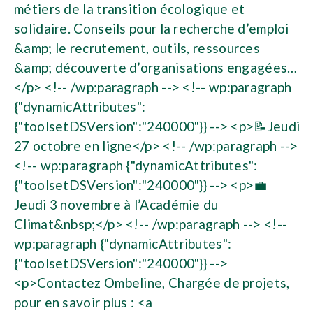
métiers de la transition écologique et
solidaire. Conseils pour la recherche d’emploi
&amp; le recrutement, outils, ressources
&amp; découverte d’organisations engagées…
</p> <!-- /wp:paragraph --> <!-- wp:paragraph
{"dynamicAttributes":
{"toolsetDSVersion":"240000"}} --> <p>📝Jeudi
27 octobre en ligne</p> <!-- /wp:paragraph -->
<!-- wp:paragraph {"dynamicAttributes":
{"toolsetDSVersion":"240000"}} --> <p>💼
Jeudi 3 novembre à l’Académie du
Climat&nbsp;</p> <!-- /wp:paragraph --> <!--
wp:paragraph {"dynamicAttributes":
{"toolsetDSVersion":"240000"}} -->
<p>Contactez Ombeline, Chargée de projets,
pour en savoir plus : <a