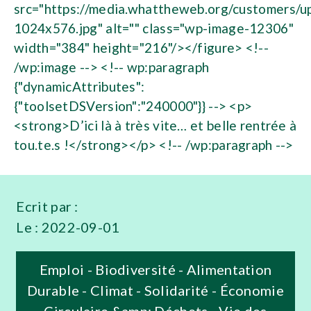
src="https://media.whattheweb.org/customers/
1024x576.jpg" alt="" class="wp-image-12306"
width="384" height="216"/></figure> <!--
/wp:image --> <!-- wp:paragraph
{"dynamicAttributes":
{"toolsetDSVersion":"240000"}} --> <p>
<strong>D’ici là à très vite… et belle rentrée à
tou.te.s !</strong></p> <!-- /wp:paragraph -->
Ecrit par :
Le :
2022-09-01
Emploi - Biodiversité - Alimentation
Durable - Climat - Solidarité - Économie
Circulaire &amp; Déchets - Vie des