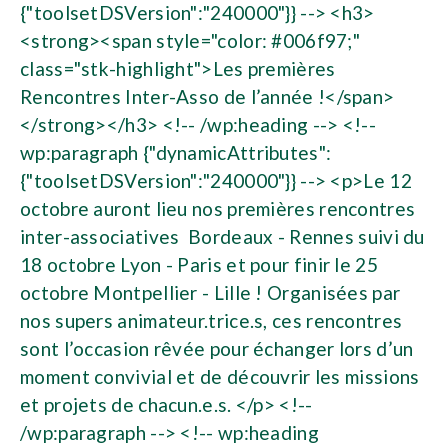
{"toolsetDSVersion":"240000"}} --> <h3>
<strong><span style="color: #006f97;"
class="stk-highlight">Les premières
Rencontres Inter-Asso de l’année !</span>
</strong></h3> <!-- /wp:heading --> <!--
wp:paragraph {"dynamicAttributes":
{"toolsetDSVersion":"240000"}} --> <p>Le 12
octobre auront lieu nos premières rencontres
inter-associatives Bordeaux - Rennes suivi du
18 octobre Lyon - Paris et pour finir le 25
octobre Montpellier - Lille ! Organisées par
nos supers animateur.trice.s, ces rencontres
sont l’occasion rêvée pour échanger lors d’un
moment convivial et de découvrir les missions
et projets de chacun.e.s. </p> <!--
/wp:paragraph --> <!-- wp:heading