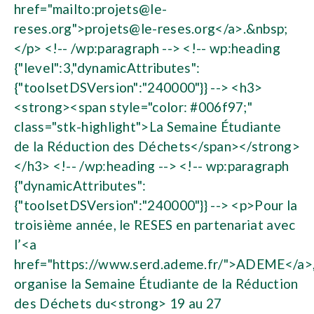
href="mailto:
projets@le-
reses.org
">
projets@le-reses.org
</a>.&nbsp;
</p> <!-- /wp:paragraph --> <!-- wp:heading
{"level":3,"dynamicAttributes":
{"toolsetDSVersion":"240000"}} --> <h3>
<strong><span style="color: #006f97;"
class="stk-highlight">La Semaine Étudiante
de la Réduction des Déchets</span></strong>
</h3> <!-- /wp:heading --> <!-- wp:paragraph
{"dynamicAttributes":
{"toolsetDSVersion":"240000"}} --> <p>Pour la
troisième année, le RESES en partenariat avec
l’<a
href="https://www.serd.ademe.fr/">ADEME</a>
organise la Semaine Étudiante de la Réduction
des Déchets du<strong> 19 au 27