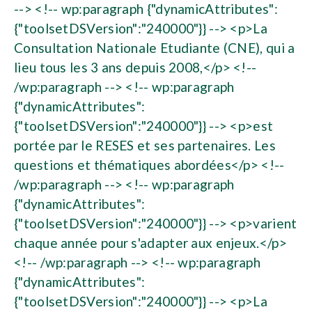
--> <!-- wp:paragraph {"dynamicAttributes":
{"toolsetDSVersion":"240000"}} --> <p>La
Consultation Nationale Etudiante (CNE), qui a
lieu tous les 3 ans depuis 2008,</p> <!--
/wp:paragraph --> <!-- wp:paragraph
{"dynamicAttributes":
{"toolsetDSVersion":"240000"}} --> <p>est
portée par le RESES et ses partenaires. Les
questions et thématiques abordées</p> <!--
/wp:paragraph --> <!-- wp:paragraph
{"dynamicAttributes":
{"toolsetDSVersion":"240000"}} --> <p>varient
chaque année pour s'adapter aux enjeux.</p>
<!-- /wp:paragraph --> <!-- wp:paragraph
{"dynamicAttributes":
{"toolsetDSVersion":"240000"}} --> <p>La