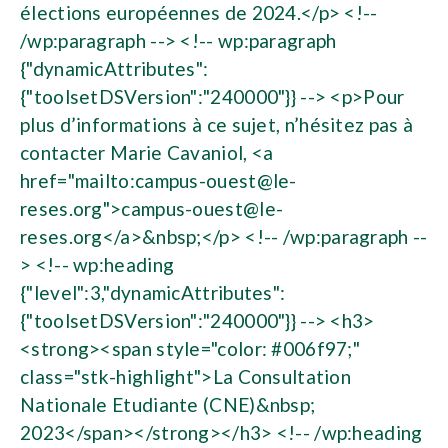
élections européennes de 2024.</p> <!--
/wp:paragraph --> <!-- wp:paragraph
{"dynamicAttributes":
{"toolsetDSVersion":"240000"}} --> <p>Pour
plus d’informations à ce sujet, n’hésitez pas à
contacter Marie Cavaniol, <a
href="mailto:
campus-ouest@le-
reses.org
">
campus-ouest@le-
reses.org
</a>&nbsp;</p> <!-- /wp:paragraph --
> <!-- wp:heading
{"level":3,"dynamicAttributes":
{"toolsetDSVersion":"240000"}} --> <h3>
<strong><span style="color: #006f97;"
class="stk-highlight">La Consultation
Nationale Etudiante (CNE)&nbsp;
2023</span></strong></h3> <!-- /wp:heading