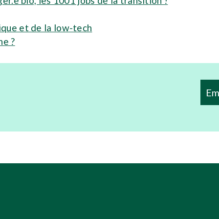
r.e bio, les 1001 jobs de la transition !
que et de la low-tech
ne ?
Em