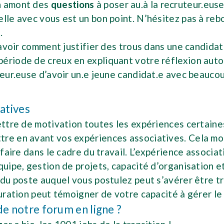
en amont des
questions
à poser au.à la recruteur.eus
lle avec vous est un bon point. N’hésitez pas à rebo
n.
savoir comment justifier des trous dans une candidatu
 période de creux en expliquant votre réflexion auto
uteur.euse d’avoir un.e jeune candidat.e avec beauc
iatives
ettre de motivation toutes les expériences certaine
tre en avant vos expériences associatives. Cela mo
 faire dans le cadre du travail. L’expérience associa
quipe, gestion de projets, capacité d’organisation et
é du poste auquel vous postulez peut s’avérer être 
auration peut témoigner de votre capacité à gérer le 
 de notre forum en ligne ?