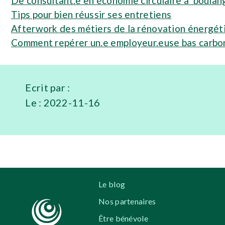
De consultant.e en économie circulaire à boulange
Tips pour bien réussir ses entretiens
Afterwork des métiers de la rénovation énergéti
Comment repérer un.e employeur.euse bas carbo
Ecrit par :
Le :
2022-11-16
Le blog
Nos partenaires
Être bénévole