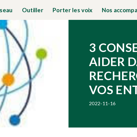
éseau
Outiller
Porter les voix
Nos accomp
3 CONS
AIDER 
RECHER
VOS EN
2022-11-16