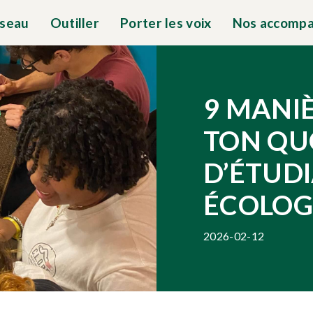
éseau
Outiller
Porter les voix
Nos accomp
9 MANI
TON QU
D’ÉTUDI
ÉCOLOG
2026-02-12