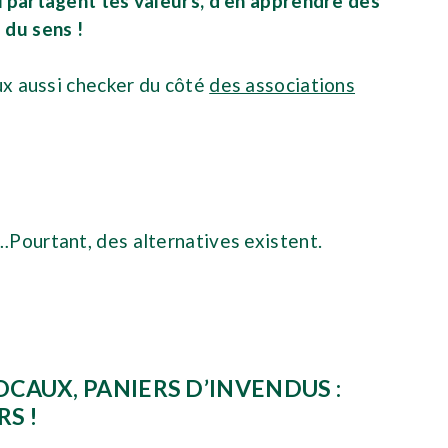
 partagent tes valeurs, d’en apprendre des
 du sens !
ux aussi checker du côté
des associations
…Pourtant, des alternatives existent.
CAUX, PANIERS D’INVENDUS :
S !