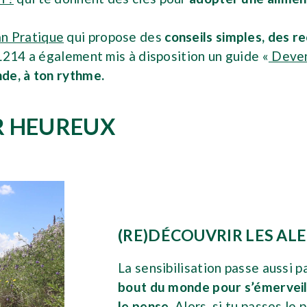
n Pratique
qui propose des
conseils simples, des r
L214 a également mis à disposition un guide «
Deven
de, à ton rythme.
R HEUREUX
(RE)DÉCOUVRIR LES ALE
La sensibilisation passe aussi p
bout du monde pour s’émerveill
le pense.
Alors, si tu passes le 