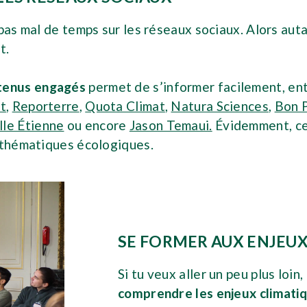
pas mal de temps sur les réseaux sociaux. Alors aut
t.
ntenus engagés
permet de s’informer facilement, entr
t
,
Reporterre
,
Quota Climat
,
Natura Sciences
,
Bon 
lle Étienne
ou encore
Jason Temaui.
Évidemment, cet
s thématiques écologiques.
SE FORMER AUX ENJEU
Si tu veux aller un peu plus loin,
comprendre les enjeux climatiqu