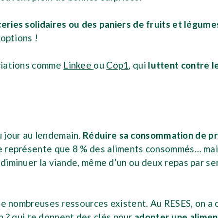
ceries solidaires ou des paniers de fruits et légume
 options !
ociations comme
Linkee
ou
Cop1
, qui
luttent contre l
 jour au lendemain.
Réduire sa consommation de p
 ne représente que 8 % des aliments consommés… mai
, diminuer la viande, même d’un ou deux repas par s
, de nombreuses ressources existent. Au RESES, on a
n ?
qui te donnent des clés pour
adopter une aliment