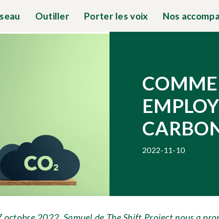
éseau
Outiller
Porter les voix
Nos accomp
COMMEN
EMPLOY
CARBON
2022-11-10
 27 octobre 2022, Samuel de The Shift Project nous a pr