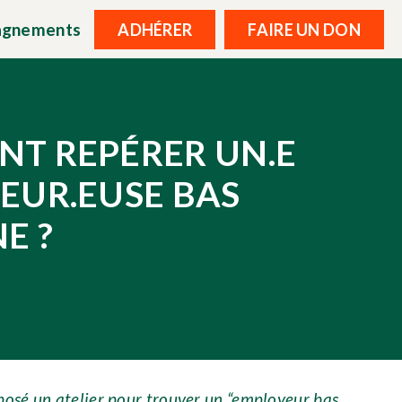
agnements
ADHÉRER
FAIRE UN DON
T REPÉRER UN.E
EUR.EUSE BAS
E ?
oposé un atelier pour trouver un “employeur bas