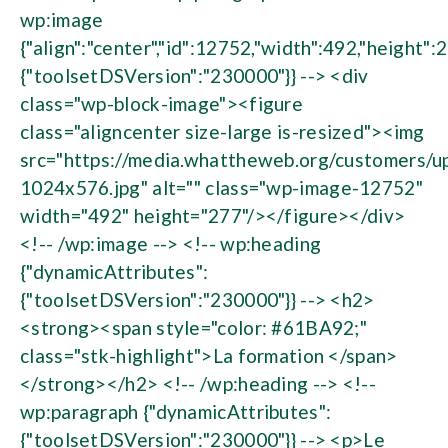
wp:image
{"align":"center","id":12752,"width":492,"height":
{"toolsetDSVersion":"230000"}} --> <div
class="wp-block-image"><figure
class="aligncenter size-large is-resized"><img
src="https://media.whattheweb.org/customers/
1024x576.jpg" alt="" class="wp-image-12752"
width="492" height="277"/></figure></div>
<!-- /wp:image --> <!-- wp:heading
{"dynamicAttributes":
{"toolsetDSVersion":"230000"}} --> <h2>
<strong><span style="color: #61BA92;"
class="stk-highlight">La formation </span>
</strong></h2> <!-- /wp:heading --> <!--
wp:paragraph {"dynamicAttributes":
{"toolsetDSVersion":"230000"}} --> <p>Le