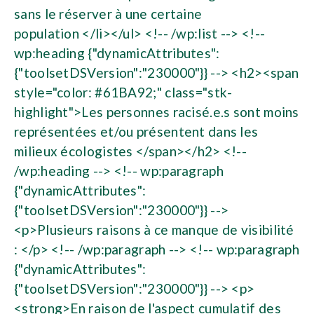
sans le réserver à une certaine
population </li></ul> <!-- /wp:list --> <!--
wp:heading {"dynamicAttributes":
{"toolsetDSVersion":"230000"}} --> <h2><span
style="color: #61BA92;" class="stk-
highlight">Les personnes racisé.e.s sont moins
représentées et/ou présentent dans les
milieux écologistes </span></h2> <!--
/wp:heading --> <!-- wp:paragraph
{"dynamicAttributes":
{"toolsetDSVersion":"230000"}} -->
<p>Plusieurs raisons à ce manque de visibilité
: </p> <!-- /wp:paragraph --> <!-- wp:paragraph
{"dynamicAttributes":
{"toolsetDSVersion":"230000"}} --> <p>
<strong>En raison de l'aspect cumulatif des