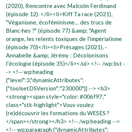
(2020), Rencontre avec Malcolm Ferdinand
(épisode 12). </li><li>Kiff Ta race (2021),
"Véganisme, écoféminisme… des trucs de
Blanc·hes ?" (épisode 77) &amp; "Agent
orange, les relents toxiques de l'impérialisme
(épisode 70)</li><li>Présages (2021), -
Annabelle &amp; Jérémy : Décolonisons
l’écologie (épisode 35)</li></ul> <!-- /wp:list -
-> <!-- wp:heading
{"level":3,"dynamicAttributes":
{"toolsetDSVersion":"230000"}} --> <h3>
<strong><span style="color: #006f97;"
class="stk-highlight">Vous voulez
(re)découvrir les formations du WESES ?
</span></strong></h3> <!-- /wp:heading -->
<!-- wp:paragraph {"dynamicAttributes":