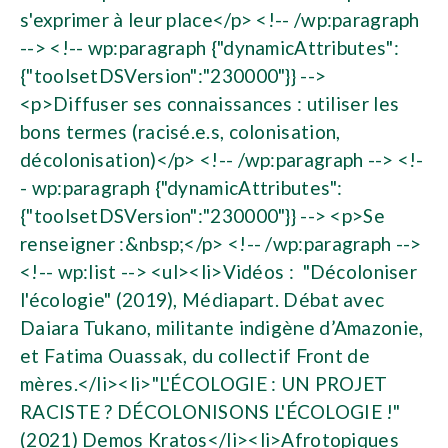
s'exprimer à leur place</p> <!-- /wp:paragraph
--> <!-- wp:paragraph {"dynamicAttributes":
{"toolsetDSVersion":"230000"}} -->
<p>Diffuser ses connaissances : utiliser les
bons termes (racisé.e.s, colonisation,
décolonisation)</p> <!-- /wp:paragraph --> <!-
- wp:paragraph {"dynamicAttributes":
{"toolsetDSVersion":"230000"}} --> <p>Se
renseigner :&nbsp;</p> <!-- /wp:paragraph -->
<!-- wp:list --> <ul><li>Vidéos : "Décoloniser
l'écologie" (2019), Médiapart. Débat avec
Daiara Tukano, militante indigène d’Amazonie,
et Fatima Ouassak, du collectif Front de
mères.</li><li>"L'ÉCOLOGIE : UN PROJET
RACISTE ? DÉCOLONISONS L'ÉCOLOGIE !"
(2021) Demos Kratos</li><li>Afrotopiques