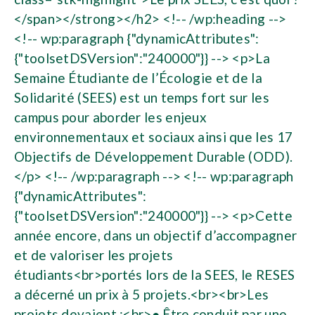
</span></strong></h2> <!-- /wp:heading -->
<!-- wp:paragraph {"dynamicAttributes":
{"toolsetDSVersion":"240000"}} --> <p>La
Semaine Étudiante de l’Écologie et de la
Solidarité (SEES) est un temps fort sur les
campus pour aborder les enjeux
environnementaux et sociaux ainsi que les 17
Objectifs de Développement Durable (ODD).
</p> <!-- /wp:paragraph --> <!-- wp:paragraph
{"dynamicAttributes":
{"toolsetDSVersion":"240000"}} --> <p>Cette
année encore, dans un objectif d’accompagner
et de valoriser les projets
étudiants<br>portés lors de la SEES, le RESES
a décerné un prix à 5 projets.<br><br>Les
projets devaient :<br>● Être conduit par une