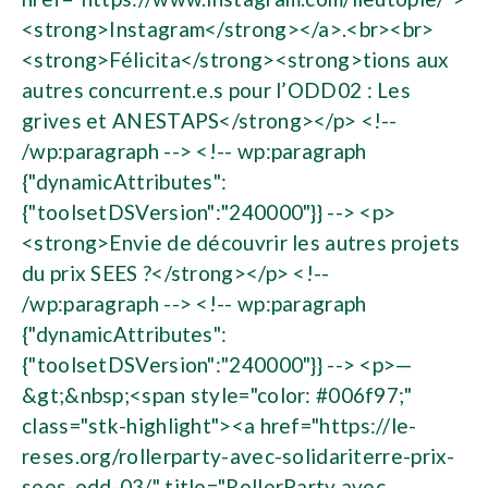
<strong>Instagram</strong></a>.<br><br>
<strong>Félicita</strong><strong>tions aux
autres concurrent.e.s pour l’ODD02 : Les
grives et ANESTAPS</strong></p> <!--
/wp:paragraph --> <!-- wp:paragraph
{"dynamicAttributes":
{"toolsetDSVersion":"240000"}} --> <p>
<strong>Envie de découvrir les autres projets
du prix SEES ?</strong></p> <!--
/wp:paragraph --> <!-- wp:paragraph
{"dynamicAttributes":
{"toolsetDSVersion":"240000"}} --> <p>—
&gt;&nbsp;<span style="color: #006f97;"
class="stk-highlight"><a href="https://le-
reses.org/rollerparty-avec-solidariterre-prix-
sees-odd-03/" title="RollerParty avec