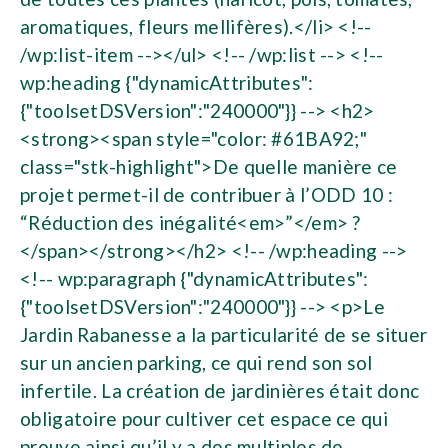
aromatiques, fleurs mellifères).</li> <!--
/wp:list-item --></ul> <!-- /wp:list --> <!--
wp:heading {"dynamicAttributes":
{"toolsetDSVersion":"240000"}} --> <h2>
<strong><span style="color: #61BA92;"
class="stk-highlight">De quelle manière ce
projet permet-il de contribuer à l’ODD 10 :
“Réduction des inégalité<em>”</em> ?
</span></strong></h2> <!-- /wp:heading -->
<!-- wp:paragraph {"dynamicAttributes":
{"toolsetDSVersion":"240000"}} --> <p>Le
Jardin Rabanesse a la particularité de se situer
sur un ancien parking, ce qui rend son sol
infertile. La création de jardinières était donc
obligatoire pour cultiver cet espace ce qui
prouve ainsi qu’il y a des multiples de