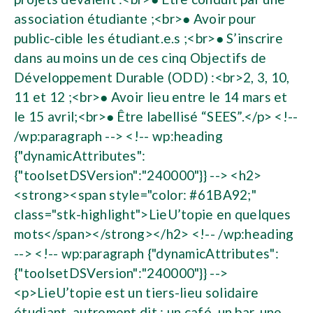
association étudiante ;<br>● Avoir pour
public-cible les étudiant.e.s ;<br>● S’inscrire
dans au moins un de ces cinq Objectifs de
Développement Durable (ODD) :<br>2, 3, 10,
11 et 12 ;<br>● Avoir lieu entre le 14 mars et
le 15 avril;<br>● Être labellisé “SEES”.</p> <!--
/wp:paragraph --> <!-- wp:heading
{"dynamicAttributes":
{"toolsetDSVersion":"240000"}} --> <h2>
<strong><span style="color: #61BA92;"
class="stk-highlight">LieU’topie en quelques
mots</span></strong></h2> <!-- /wp:heading
--> <!-- wp:paragraph {"dynamicAttributes":
{"toolsetDSVersion":"240000"}} -->
<p>LieU’topie est un tiers-lieu solidaire
étudiant, autrement dit : un café, un bar, une