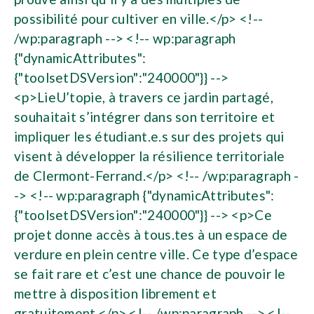
possibilité pour cultiver en ville.</p> <!--
/wp:paragraph --> <!-- wp:paragraph
{"dynamicAttributes":
{"toolsetDSVersion":"240000"}} -->
<p>LieU’topie, à travers ce jardin partagé,
souhaitait s’intégrer dans son territoire et
impliquer les étudiant.e.s sur des projets qui
visent à développer la résilience territoriale
de Clermont-Ferrand.</p> <!-- /wp:paragraph -
-> <!-- wp:paragraph {"dynamicAttributes":
{"toolsetDSVersion":"240000"}} --> <p>Ce
projet donne accès à tous.tes à un espace de
verdure en plein centre ville. Ce type d’espace
se fait rare et c’est une chance de pouvoir le
mettre à disposition librement et
gratuitement.</p> <!-- /wp:paragraph --> <!--