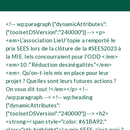
<!-- wp:paragraph {"dynamicAttributes":
{"toolsetDSVersion":"240000"}} --> <p>
<em>L’association LieU’topie a remporté le
prix SEES lors de la clôture de la #SEES2023 à
la MIE. Iels concourraient pour l’ODD </em>
<em>10 :“Réduction desinégalités”</em>
<em>. Qu’on-t-iels mis en place pour leur
projet ? Quelles sont leurs futures actions ?
On vous dit tout !</em></p> <!--
/wp:paragraph --> <!-- wp:heading
{"dynamicAttributes":
{"toolsetDSVersion":"240000"}} --> <h2>
<strong><span style="color: #61BA92;"
class="stk-highlight">Le prix SEES, c’est quoi ?