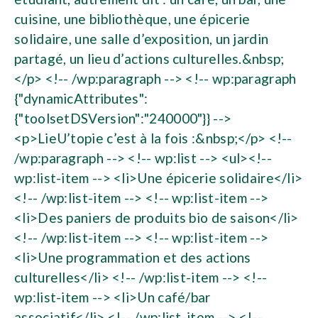
cuisine, une bibliothèque, une épicerie
solidaire, une salle d’exposition, un jardin
partagé, un lieu d’actions culturelles.&nbsp;
</p> <!-- /wp:paragraph --> <!-- wp:paragraph
{"dynamicAttributes":
{"toolsetDSVersion":"240000"}} -->
<p>LieU’topie c’est à la fois :&nbsp;</p> <!--
/wp:paragraph --> <!-- wp:list --> <ul><!--
wp:list-item --> <li>Une épicerie solidaire</li>
<!-- /wp:list-item --> <!-- wp:list-item -->
<li>Des paniers de produits bio de saison</li>
<!-- /wp:list-item --> <!-- wp:list-item -->
<li>Une programmation et des actions
culturelles</li> <!-- /wp:list-item --> <!--
wp:list-item --> <li>Un café/bar
associatif</li> <!-- /wp:list-item --> <!--