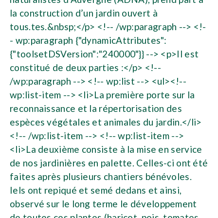
la construction d’un jardin ouvert à
tous.tes.&nbsp;</p> <!-- /wp:paragraph --> <!-
- wp:paragraph {"dynamicAttributes":
{"toolsetDSVersion":"240000"}} --> <p>Il est
constitué de deux parties :</p> <!--
/wp:paragraph --> <!-- wp:list --> <ul><!--
wp:list-item --> <li>La première porte sur la
reconnaissance et la répertorisation des
espèces végétales et animales du jardin.</li>
<!-- /wp:list-item --> <!-- wp:list-item -->
<li>La deuxième consiste à la mise en service
de nos jardinières en palette. Celles-ci ont été
faites après plusieurs chantiers bénévoles.
Iels ont repiqué et semé dedans et ainsi,
observé sur le long terme le développement
de toutes ces plantes (haricot, pois, tomates,