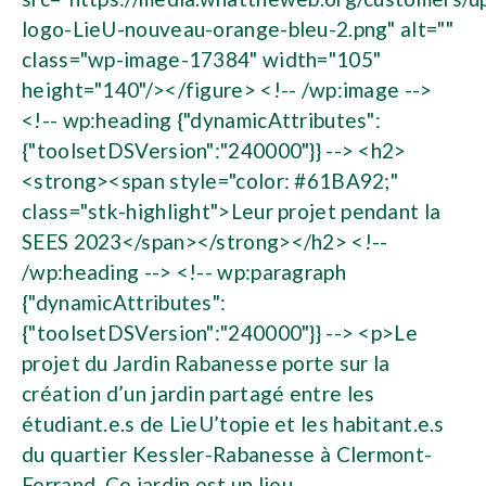
logo-LieU-nouveau-orange-bleu-2.png" alt=""
class="wp-image-17384" width="105"
height="140"/></figure> <!-- /wp:image -->
<!-- wp:heading {"dynamicAttributes":
{"toolsetDSVersion":"240000"}} --> <h2>
<strong><span style="color: #61BA92;"
class="stk-highlight">Leur projet pendant la
SEES 2023</span></strong></h2> <!--
/wp:heading --> <!-- wp:paragraph
{"dynamicAttributes":
{"toolsetDSVersion":"240000"}} --> <p>Le
projet du Jardin Rabanesse porte sur la
création d’un jardin partagé entre les
étudiant.e.s de LieU’topie et les habitant.e.s
du quartier Kessler-Rabanesse à Clermont-
Ferrand. Ce jardin est un lieu