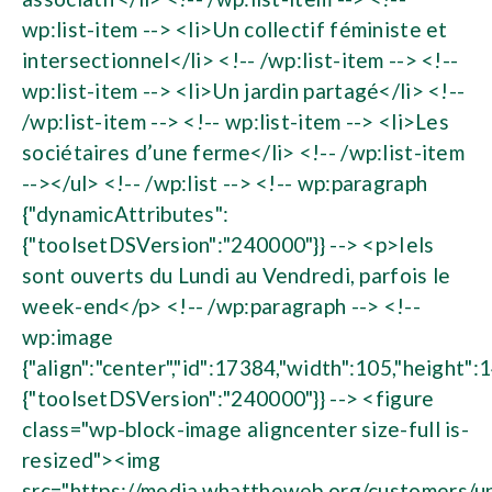
wp:list-item --> <li>Un collectif féministe et
intersectionnel</li> <!-- /wp:list-item --> <!--
wp:list-item --> <li>Un jardin partagé</li> <!--
/wp:list-item --> <!-- wp:list-item --> <li>Les
sociétaires d’une ferme</li> <!-- /wp:list-item
--></ul> <!-- /wp:list --> <!-- wp:paragraph
{"dynamicAttributes":
{"toolsetDSVersion":"240000"}} --> <p>Iels
sont ouverts du Lundi au Vendredi, parfois le
week-end</p> <!-- /wp:paragraph --> <!--
wp:image
{"align":"center","id":17384,"width":105,"height":
{"toolsetDSVersion":"240000"}} --> <figure
class="wp-block-image aligncenter size-full is-
resized"><img
src="https://media.whattheweb.org/customers/u