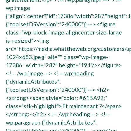
wp:image
{"align":"center","id":17386,"width":287,"height":
{"toolsetDSVersion":"240000"}} --> <figure
class="wp-block-image aligncenter size-large
is-resized"><img
src="https://media.whattheweb.org/customers/
1024x683.jpeg" alt="" class="wp-image-
17386" width="287" height="191"/></figure>
<!-- /wp:image --> <!-- wp:heading
{"dynamicAttributes":
{"toolsetDSVersion":"240000"}} --> <h2>
<strong><span style="color: #61BA92;"
class="stk-highlight">Et maintenant ?</span>
</strong></h2> <!-- /wp:heading --> <!--
wp:paragraph {"dynamicAttributes":
{"toolsetDSVersion":"240000"}} --> <p>Que