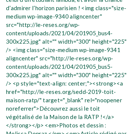
d’admirer l’horizon parisien ! <img class="size-
medium wp-image-9340 aligncenter"
src="http://le-reses.org/wp-
content/uploads/2021/04/201905_bus4-
300x225.jpg" alt="" width="300" height="225"
/> <img class="size-medium wp-image-9341
aligncenter" src="http://le-reses.org/wp-
content/uploads/2021/04/201905_bus5-
300x225.jpg" alt="" width="300" height="225"
/> <p style="text-align: center;"><strong><a
href="http://le-reses.org/sedd-2019-toit-
maison-ratp/" target="_blank" rel="noopener
noreferrer">Découvrez aussi le toit
végétalisé de la Maison de la RATP !</a>
</strong></p> <em>Photos et dessin :
Melissa Depraz.</em> <em>Article rédigé par