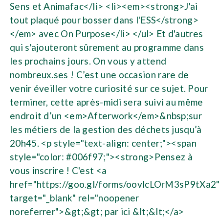
Sens et Animafac</li> <li><em><strong>J'ai
tout plaqué pour bosser dans l'ESS</strong>
</em> avec On Purpose</li> </ul> Et d'autres
qui s'ajouteront sûrement au programme dans
les prochains jours. On vous y attend
nombreux.ses ! C’est une occasion rare de
venir éveiller votre curiosité sur ce sujet. Pour
terminer, cette après-midi sera suivi au même
endroit d’un <em>Afterwork</em>&nbsp;sur
les métiers de la gestion des déchets jusqu’à
20h45. <p style="text-align: center;"><span
style="color: #006f97;"><strong>Pensez à
vous inscrire ! C'est <a
href="https://goo.gl/forms/oovlcLOrM3sP9tXa2
target="_blank" rel="noopener
noreferrer">&gt;&gt; par ici &lt;&lt;</a>