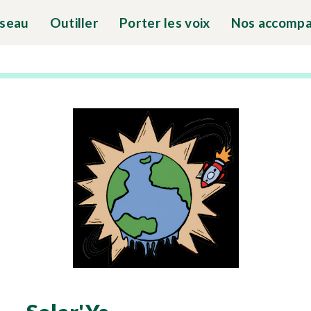
éseau
Outiller
Porter les voix
Nos accomp